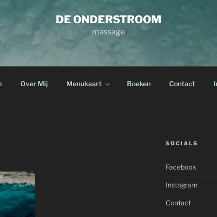
DE ONDERSTROOM
massage
m
Over Mij
Menukaart
Boeken
Contact
I
SOCIALS
Facebook
Instagram
Contact