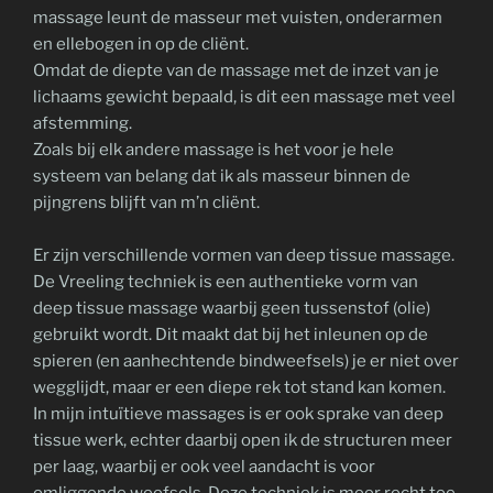
massage leunt de masseur met vuisten, onderarmen
en ellebogen in op de cliënt.
Omdat de diepte van de massage met de inzet van je
lichaams gewicht bepaald, is dit een massage met veel
afstemming.
Zoals bij elk andere massage is het voor je hele
systeem van belang dat ik als masseur binnen de
pijngrens blijft van m’n cliënt.
Er zijn verschillende vormen van deep tissue massage.
De Vreeling techniek is een authentieke vorm van
deep tissue massage waarbij geen tussenstof (olie)
gebruikt wordt. Dit maakt dat bij het inleunen op de
spieren (en aanhechtende bindweefsels) je er niet over
wegglijdt, maar er een diepe rek tot stand kan komen.
In mijn intuïtieve massages is er ook sprake van deep
tissue werk, echter daarbij open ik de structuren meer
per laag, waarbij er ook veel aandacht is voor
omliggende weefsels. Deze techniek is meer recht toe