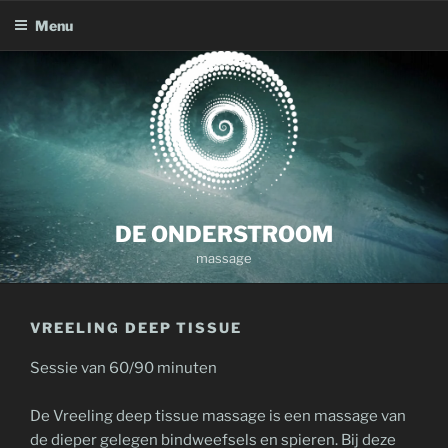
Menu
Skip
to
content
DE ONDERSTROOM
massage
VREELING DEEP TISSUE
Sessie van 60/90 minuten
De Vreeling deep tissue massage is een massage van
de dieper gelegen bindweefsels en spieren. Bij deze