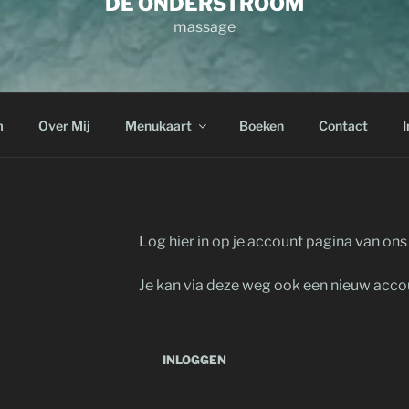
DE ONDERSTROOM
massage
m
Over Mij
Menukaart
Boeken
Contact
I
Log hier in op je account pagina van ons
Je kan via deze weg ook een nieuw acc
INLOGGEN