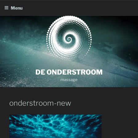
Menu
Skip
to
content
DE ONDERSTROOM
massage
onderstroom-new